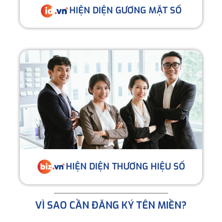
HIỆN DIỆN GƯƠNG MẶT SỐ
HIỆN DIỆN THƯƠNG HIỆU SỐ
VÌ SAO CẦN ĐĂNG KÝ TÊN MIỀN?