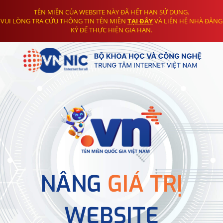
TÊN MIỀN CỦA WEBSITE NÀY ĐÃ HẾT HẠN SỬ DỤNG.
VUI LÒNG TRA CỨU THÔNG TIN TÊN MIỀN
TẠI ĐÂY
VÀ LIÊN HỆ NHÀ ĐĂNG
KÝ ĐỂ THỰC HIỆN GIA HẠN.
NÂNG
GIÁ TRỊ
WEBSITE