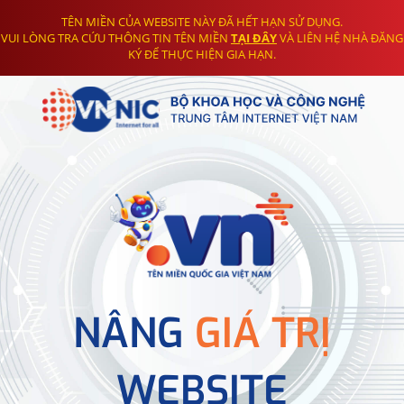
TÊN MIỀN CỦA WEBSITE NÀY ĐÃ HẾT HẠN SỬ DỤNG.
VUI LÒNG TRA CỨU THÔNG TIN TÊN MIỀN
TẠI ĐÂY
VÀ LIÊN HỆ NHÀ ĐĂNG
KÝ ĐỂ THỰC HIỆN GIA HẠN.
NÂNG
GIÁ TRỊ
WEBSITE