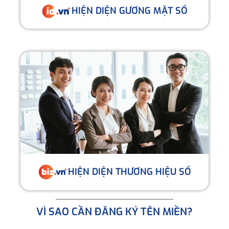
HIỆN DIỆN GƯƠNG MẶT SỐ
HIỆN DIỆN THƯƠNG HIỆU SỐ
VÌ SAO CẦN ĐĂNG KÝ TÊN MIỀN?